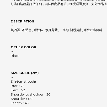
訂購前請務必評估仔細，無法因商品有瑕疵而受理退換貨，如對商品有
DESCRIPTION
－
無內裡 , 不透色 , 彈性佳 , 修身剪裁 , 一字領卡間設計 , 彈性針織面料
OTHER COLOR
－
Black
SIZE GUIDE (cm)
－
S (±4cm stretch)
Bust：72
Hem：72
Shoulder to shoulder：20
Shoulder：80
Length：45