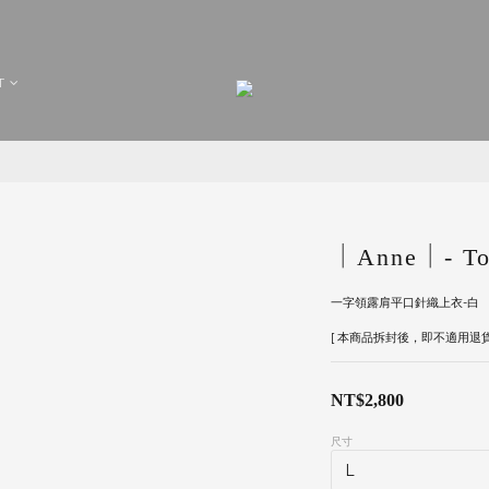
T
｜Anne｜- To
一字領露肩平口針織上衣-白
[ 本商品拆封後，即不適用退貨
NT$2,800
尺寸