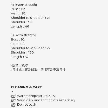
M (±4cm stretch)
Bust：82
Hem：82
Shoulder to shoulder：21
Shoulder：90
Length：46
L (±4cm stretch)
Bust：92
Hem：92
Shoulder to shoulder：22
Shoulder：100
Length：47
‧ 版型：標準
‧ 尺寸感：正常版型，選擇平常穿著尺寸
CLEANING & CARE
－
Water temperature 30℃
Wash dark and light colors separately
Do not soak