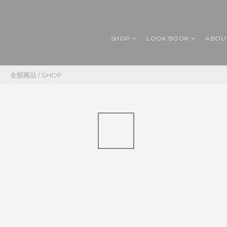
SHOP
LOOK BOOK
ABOU
全部商品
/
SHOP