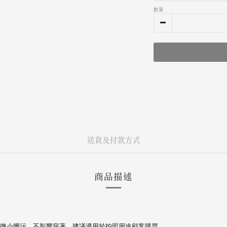
數量
送貨及付款方式
商品描述
微小髒污，不影響穿著，建議適用於拍照用途顧客購買。