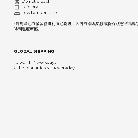
Do not bleach
Drip dry
Low temperature
‧ 針對深色衣物皆會進行固色處理，因外在潮濕氣候或保存狀態容易導
時間過度摩擦。
GLOBAL SHIPPING
－
Taiwan 1 - 4 workdays
Other countries 3 - 14 workdays