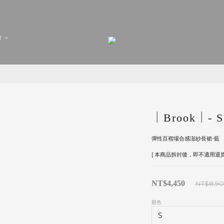
T
｜Brook｜- Sk
彈性百褶場合感澎紗長裙-藍
[ 本商品拆封後，即不適用退貨
NT$4,450
NT$8,9
顏色