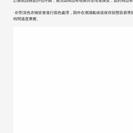
訂購前請務必評估仔細，無法因商品有瑕疵而受理退換貨，如對商品有
‧ 針對深色衣物皆會進行固色處理，因外在潮濕氣候或保存狀態容易導
時間過度摩擦。