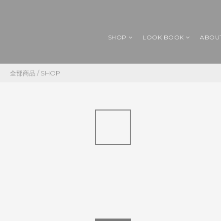
SHOP
LOOK BOOK
ABOU
全部商品
/
SHOP