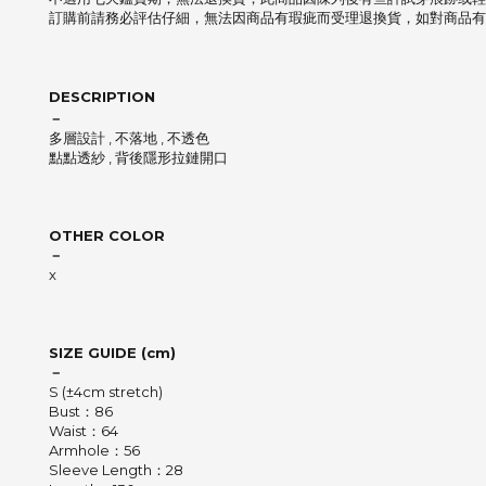
訂購前請務必評估仔細，無法因商品有瑕疵而受理退換貨，如對商品有
DESCRIPTION
－
多層設計 , 不落地 , 不透色
點點透紗 , 背後隱形拉鏈開口
OTHER COLOR
－
x
SIZE GUIDE (cm)
－
S (±4cm stretch)
Bust：86
Waist：64
Armhole：56
Sleeve Length：28