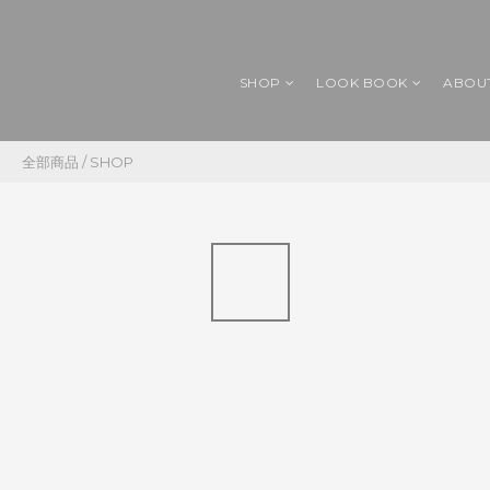
SHOP
LOOK BOOK
ABOU
全部商品
/
SHOP