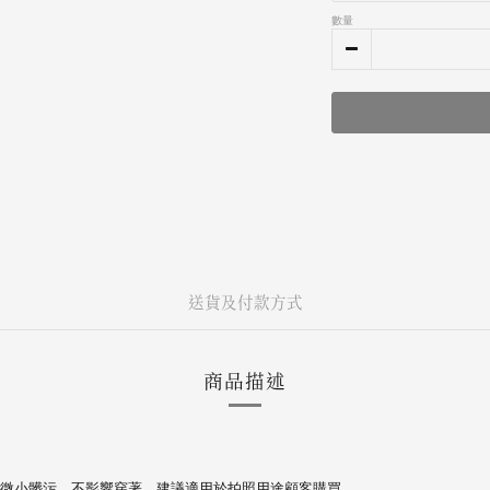
數量
送貨及付款方式
商品描述
微小髒污，不影響穿著，建議適用於拍照用途顧客購買。