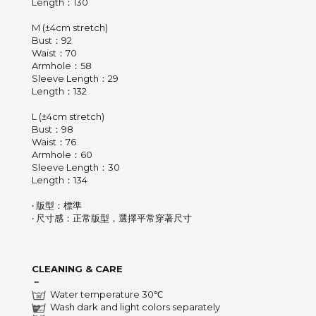
Length：130
M (±4cm stretch)
Bust：92
Waist：70
Armhole：58
Sleeve Length：29
Length：132
L (±4cm stretch)
Bust：98
Waist：76
Armhole：60
Sleeve Length：30
Length：134
‧ 版型：標準
‧ 尺寸感：正常版型，選擇平常穿著尺寸
CLEANING & CARE
－
Water temperature 30℃
Wash dark and light colors separately