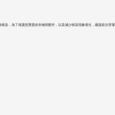
導致移染，為了保護您寶貴的衣物與配件，以及減少移染現象發生，建議首次穿