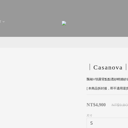
T
｜Casanova｜-
飄袖V領露背點點透紗輕婚紗
[ 本商品拆封後，即不適用退貨
NT$4,900
NT$9,8
尺寸