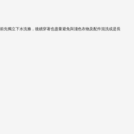
著前先獨立下水洗滌，後續穿著也盡量避免與淺色衣物及配件混洗或是長