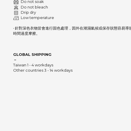
Do not soak
Do not bleach
Drip dry
Low temperature
‧ 針對深色衣物皆會進行固色處理，因外在潮濕氣候或保存狀態容易
時間過度摩擦。
GLOBAL SHIPPING
－
Taiwan 1 - 4 workdays
Other countries 3 - 14 workdays