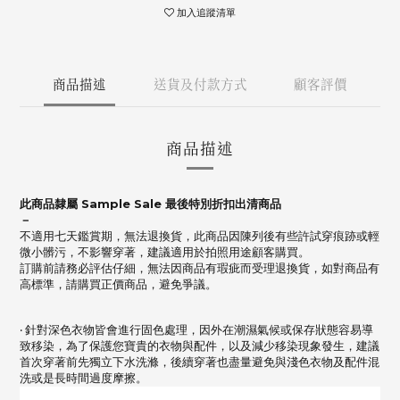
加入追蹤清單
商品描述
送貨及付款方式
顧客評價
商品描述
此商品隸屬 Sample Sale 最後特別折扣出清商品
－
不適用七天鑑賞期，無法退換貨，此商品因陳列後有些許試穿痕跡或輕
微小髒污，不影響穿著，建議適用於拍照用途顧客購買。
訂購前請務必評估仔細，無法因商品有瑕疵而受理退換貨，如對商品有
高標準，請購買正價商品，避免爭議。
‧ 針對深色衣物皆會進行固色處理，因外在潮濕氣候或保存狀態容易導
致移染，為了保護您寶貴的衣物與配件，以及減少移染現象發生，建議
首次穿著前先獨立下水洗滌，後續穿著也盡量避免與淺色衣物及配件混
洗或是長時間過度摩擦。