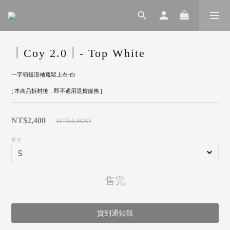
｜Coy 2.0｜- Top White
一字領短澎袖寬鬆上衣-白
[ 本商品拆封後，即不適用退貨服務 ]
NT$2,400
NT$4,800
尺寸
售完
貨到通知我