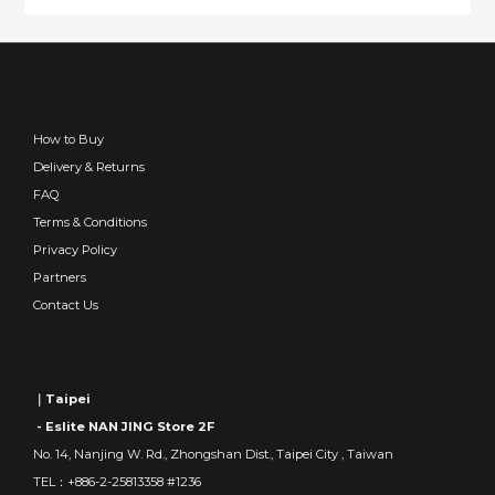
How to Buy
Delivery & Returns
FAQ
Terms & Conditions
Privacy Policy
Partners
Contact Us
｜Taipei
- Eslite NAN JING Store 2F
No. 14, Nanjing W. Rd., Zhongshan Dist., Taipei City , Taiwan
TEL：+886-2-25813358 #1236