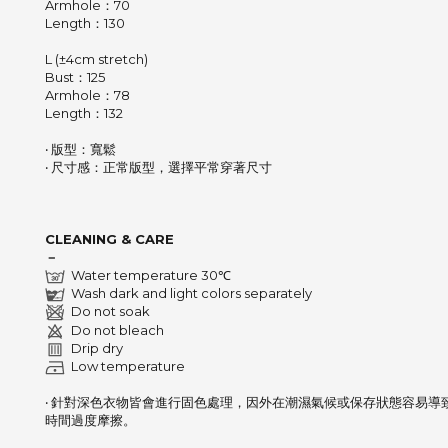
Armhole：70
Length：130
L (±4cm stretch)
Bust：125
Armhole：78
Length：132
‧ 版型：寬鬆
‧ 尺寸感：正常版型，選擇平常穿著尺寸
CLEANING & CARE
－
Water temperature 30℃
Wash dark and light colors separately
Do not soak
Do not bleach
Drip dry
Low temperature
‧ 針對深色衣物皆會進行固色處理，因外在潮濕氣候或保存狀態容易導
時間過度摩擦。