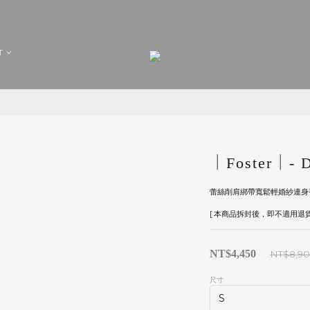
T
｜Foster｜- D
蕾絲削肩綁帶寬鬆輕婚紗連身
[ 本商品拆封後，即不適用退貨
NT$4,450
NT$8,9
尺寸