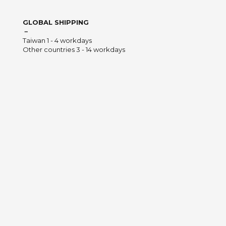
GLOBAL SHIPPING
－
Taiwan 1 - 4 workdays
Other countries 3 - 14 workdays