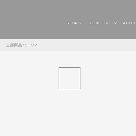
SHOP
LOOK BOOK
ABOU
全部商品
/
SHOP