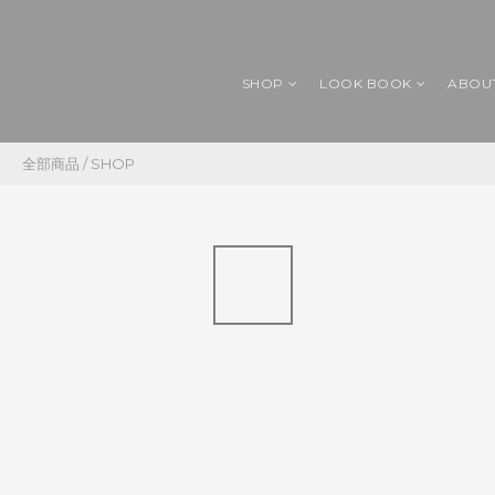
SHOP
LOOK BOOK
ABOU
全部商品
/
SHOP