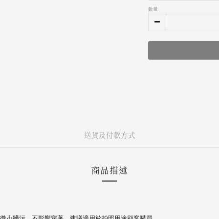
數量
送貨及付款方式
商品描述
微小髒污，不影響穿著，建議適用於拍照用途顧客購買。