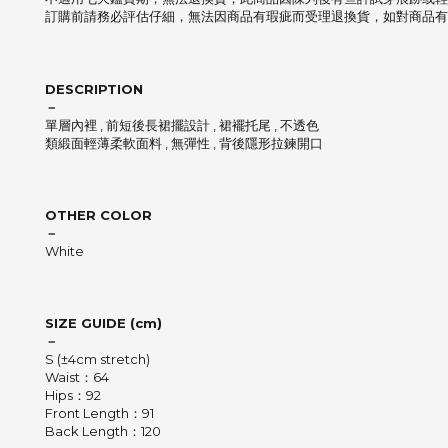
訂購前請務必評估仔細，無法因商品有瑕疵而受理退換貨，如對商品有
DESCRIPTION
－
單層內裡 , 前短後長裙擺設計 , 裙襬托尾 , 不透色
類緞面輕薄柔軟面料 , 無彈性 , 背後隱形拉鍊開口
OTHER COLOR
－
White
SIZE GUIDE (cm)
－
S (±4cm stretch)
Waist：64
Hips：92
Front Length：91
Back Length：120