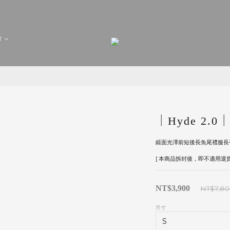
T
｜Hyde 2.0｜-
緞面光澤前短後長魚尾禮服長
[ 本商品拆封後，即不適用退貨
NT$3,900
NT$7,8
尺寸