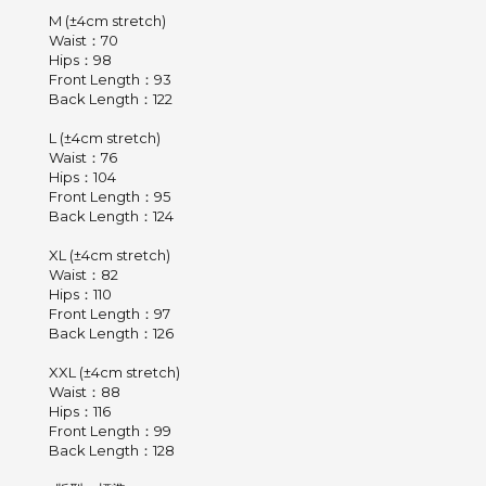
M (±4cm stretch)
Waist：70
Hips：98
Front Length：93
Back Length：122
L (±4cm stretch)
Waist：76
Hips：104
Front Length：95
Back Length：124
XL (±4cm stretch)
Waist：82
Hips：110
Front Length：97
Back Length：126
XXL (±4cm stretch)
Waist：88
Hips：116
Front Length：99
Back Length：128