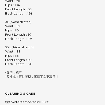
Waist：76
Hips：104
Front Length：95
Back Length：124
XL (±4cm stretch)
Waist：82
Hips：110
Front Length：97
Back Length：126
XXL (±4cm stretch)
Waist：88
Hips：116
Front Length：99
Back Length：128
‧ 版型：標準
‧ 尺寸感：正常版型，選擇平常穿著尺寸
CLEANING & CARE
－
Water temperature 30℃