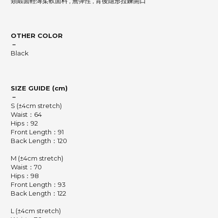
類緞面輕薄柔軟面料 , 無彈性 , 背後隱形拉鍊開口
OTHER COLOR
－
Black
SIZE GUIDE (cm)
－
S (±4cm stretch)
Waist：64
Hips：92
Front Length：91
Back Length：120
M (±4cm stretch)
Waist：70
Hips：98
Front Length：93
Back Length：122
L (±4cm stretch)