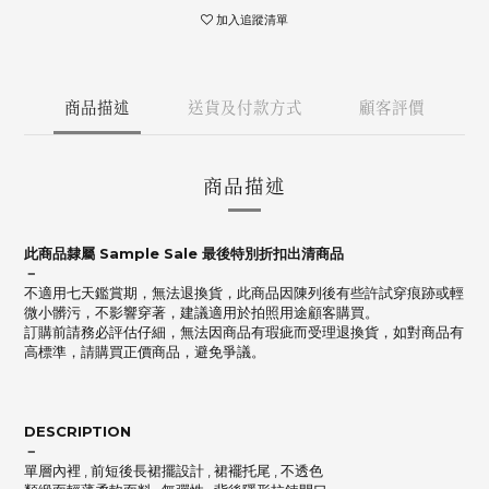
加入追蹤清單
商品描述
送貨及付款方式
顧客評價
商品描述
此商品隸屬 Sample Sale 最後特別折扣出清商品
－
不適用七天鑑賞期，無法退換貨，此商品因陳列後有些許試穿痕跡或輕
微小髒污，不影響穿著，建議適用於拍照用途顧客購買。
訂購前請務必評估仔細，無法因商品有瑕疵而受理退換貨，如對商品有
高標準，請購買正價商品，避免爭議。
DESCRIPTION
－
單層內裡 , 前短後長裙擺設計 , 裙襬托尾 , 不透色