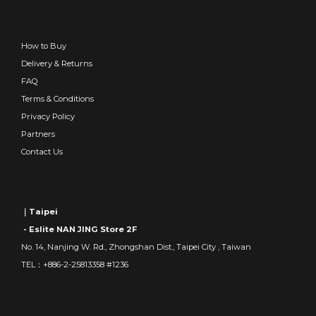
How to Buy
Delivery & Returns
FAQ
Terms & Conditions
Privacy Policy
Partners
Contact Us
｜Taipei
- Eslite NAN JING Store 2F
No. 14, Nanjing W. Rd., Zhongshan Dist., Taipei City , Taiwan
TEL：+886-2-25813358 #1236