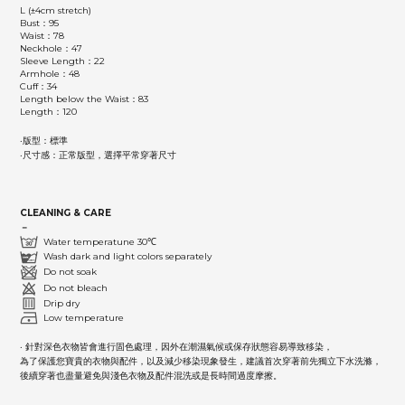
L (±4cm stretch)
Bust：95
Waist：78
Neckhole：47
Sleeve Length：22
Armhole：48
Cuff：34
Length below the Waist：83
Length：120
‧版型：標準
‧尺寸感：正常版型，選擇平常穿著尺寸
CLEANING & CARE
－
Water temperatune 30℃
Wash dark and light colors separately
Do not soak
Do not bleach
Drip dry
Low temperature
‧ 針對深色衣物皆會進行固色處理，因外在潮濕氣候或保存狀態容易導致移染，
為了保護您寶貴的衣物與配件，以及減少移染現象發生，建議首次穿著前先獨立下水洗滌，
後續穿著也盡量避免與淺色衣物及配件混洗或是長時間過度摩擦。