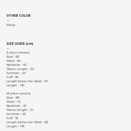
OTHER COLOR
－
White
SIZE GUIDE (cm)
－
S (±4cm stretch)
Bust：83
Waist：64
Neckhole：43
Sleeve Length：20
Armhole：44
Cuff：30
Length below the Waist：81
Length：116
M (±4cm stretch)
Bust：89
Waist：72
Neckhole：45
Sleeve Length：21
Armhole：46
Cuff：32
Length below the Waist：82
Length：118