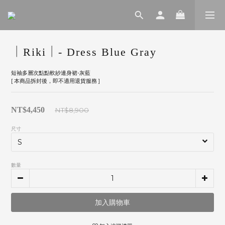
｜Riki｜- Dress Blue Gray
短袖多層次點點軟紗連身裙-灰藍
[ 本商品拆封後，即不適用退貨服務 ]
NT$4,450
NT$8,900
尺寸
數量
加入購物車