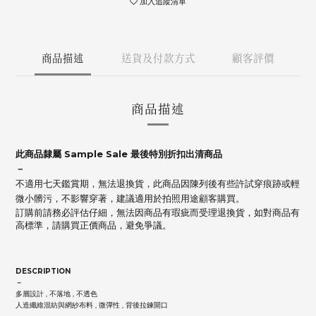
加入追蹤清單
商品描述
送貨及付款方式
顧客評價
商品描述
此商品隸屬 Sample Sale 最後特別折扣出清商品
－
不適用七天鑑賞期，無法退換貨，此商品因陳列後有些許試穿痕跡或輕
微小髒污，不影響穿著，建議適用於拍照用途顧客購買。
訂購前請務必評估仔細，無法因商品有瑕疵而受理退換貨，如對商品有
高標準，請購買正價商品，避免爭議。
DESCRIPTION
－
多層設計 , 不落地 , 不透色
人造纖維混紡與網紗布料 , 微彈性 , 背後拉鍊開口