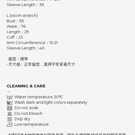
Sleeve Length：39
L (±4cm stretch)
Bust：95
Waist：76
Length：29
Cuff：23
Arm Circumference：15-21
Sleeve Length：40
‧ 版型：標準
‧ 尺寸感：正常版型，選擇平常穿著尺寸
CLEANING & CARE
－
Water temperature 30℃
Wash dark and light colors separately
Do not soak
Do not bleach
Drip dry
Low temperature