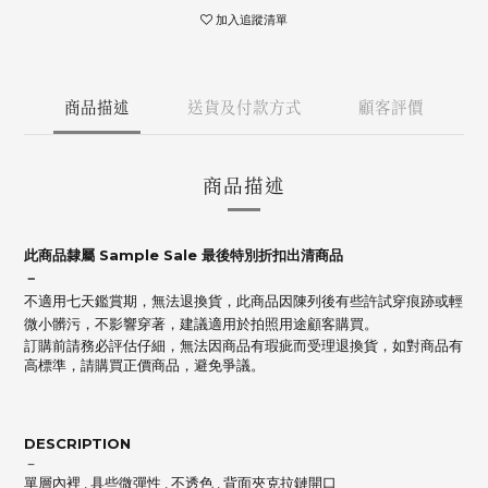
加入追蹤清單
商品描述
送貨及付款方式
顧客評價
商品描述
此商品隸屬 Sample Sale 最後特別折扣出清商品
－
不適用七天鑑賞期，無法退換貨，此商品因陳列後有些許試穿痕跡或輕
微小髒污，不影響穿著，建議適用於拍照用途顧客購買。
訂購前請務必評估仔細，無法因商品有瑕疵而受理退換貨，如對商品有
高標準，請購買正價商品，避免爭議。
DESCRIPTION
－
單層內裡 , 具些微彈性 , 不透色 , 背面夾克拉鏈開口