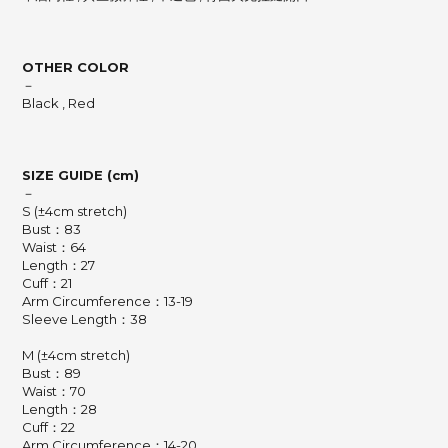
OTHER COLOR
－
Black , Red
SIZE GUIDE (cm)
－
S (±4cm stretch)
Bust：83
Waist：64
Length：27
Cuff：21
Arm Circumference：13-19
Sleeve Length：38
M (±4cm stretch)
Bust：89
Waist：70
Length：28
Cuff：22
Arm Circumference：14-20