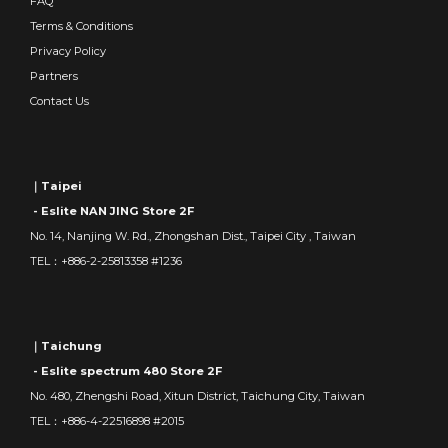
FAQ
Terms & Conditions
Privacy Policy
Partners
Contact Us
｜Taipei
- Eslite NAN JING Store 2F
No. 14, Nanjing W. Rd., Zhongshan Dist., Taipei City , Taiwan
TEL：+886-2-25813358 #1236
｜Taichung
- Eslite spectrum 480 Store 2F
No. 480, Zhengshi Road, Xitun District, Taichung City, Taiwan
TEL：+886-4-22516898 #2015