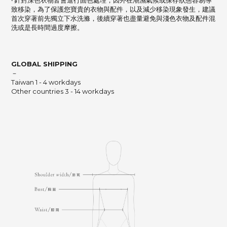
‧ 針對深色衣物皆會進行固色處理，因外在潮濕氣候或保存狀態容易導
致移染，為了保護您寶貴的衣物與配件，以及減少移染現象發生，建議
首次穿著前先獨立下水洗滌，後續穿著也盡量避免與淺色衣物及配件混
洗或是長時間過度摩擦。
GLOBAL SHIPPING
－
Taiwan 1 - 4 workdays
Other countries 3 - 14 workdays