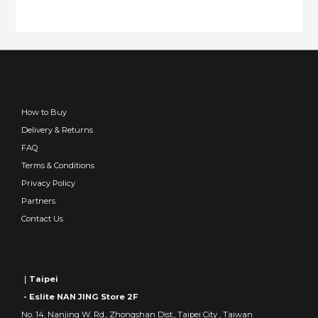
How to Buy
Delivery & Returns
FAQ
Terms & Conditions
Privacy Policy
Partners
Contact Us
｜Taipei
- Eslite NAN JING Store 2F
No. 14, Nanjing W. Rd., Zhongshan Dist., Taipei City , Taiwan