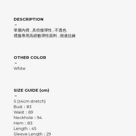
DESCRIPTION
－
單層內裡 , 具些微彈性 , 不透色
禮服專用高磅數彈性面料 , 側邊拉鍊
OTHER COLOR
－
White
SIZE GUIDE (cm)
－
S (±4cm stretch)
Bust：83
Waist：69
Neckhole：94
Hem：83
Length：45
Sleeve Length：29