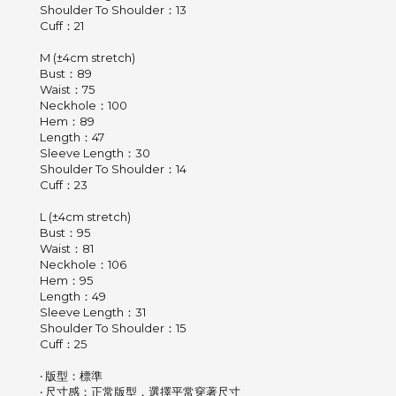
Shoulder To Shoulder：13
Cuff：21
M (±4cm stretch)
Bust：89
Waist：75
Neckhole：100
Hem：89
Length：47
Sleeve Length：30
Shoulder To Shoulder：14
Cuff：23
L (±4cm stretch)
Bust：95
Waist：81
Neckhole：106
Hem：95
Length：49
Sleeve Length：31
Shoulder To Shoulder：15
Cuff：25
‧ 版型：標準
‧ 尺寸感：正常版型，選擇平常穿著尺寸