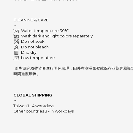
CLEANING & CARE
－
Water temperature 30℃
Wash dark and light colors separately
Do not soak
Do not bleach
Drip dry
Low temperature
‧ 針對深色衣物皆會進行固色處理，因外在潮濕氣候或保存狀態容易導
時間過度摩擦。
GLOBAL SHIPPING
－
Taiwan 1 - 4 workdays
Other countries 3 - 14 workdays