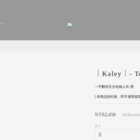
T
｜Kaley｜- To
一字翻領五分短袖上衣-黑
[ 本商品拆封後，即不適用退貨
NT$2,450
NT$4,9
尺寸