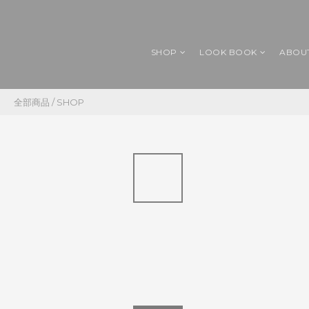
SHOP
LOOK BOOK
ABOU
全部商品
/
SHOP