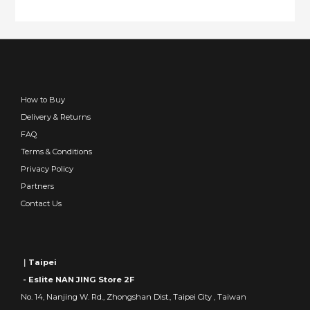
How to Buy
Delivery & Returns
FAQ
Terms & Conditions
Privacy Policy
Partners
Contact Us
｜Taipei
- Eslite NAN JING Store 2F
No. 14, Nanjing W. Rd., Zhongshan Dist., Taipei City , Taiwan