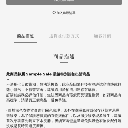
加入追蹤清單
商品描述
送貨及付款方式
顧客評價
商品描述
此商品隸屬 Sample Sale 最後特別折扣出清商品
－
不適用七天鑑賞期，無法退換貨，此商品因陳列後有些許試穿痕跡或輕
微小髒污，不影響穿著，建議適用於拍照用途顧客購買。
訂購前請務必評估仔細，無法因商品有瑕疵而受理退換貨，如對商品有
高標準，請購買正價商品，避免爭議。
‧ 針對深色衣物皆會進行固色處理，因外在潮濕氣候或保存狀態容易導
致移染，
為了保護您寶貴的衣物與配件，以及減少移染現象發生，建議
首次穿著前先獨立下水洗滌，
後續穿著也盡量避免與淺色衣物及配件混
洗或是長時間過度摩擦。