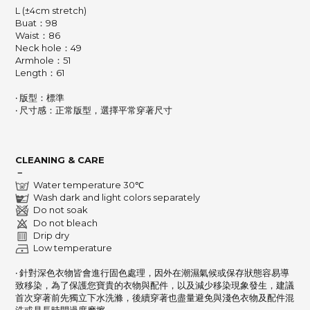
L (±4cm stretch)
Buat：98
Waist：86
Neck hole：49
Armhole：51
Length：61
‧ 版型：標準
‧ 尺寸感：正常版型，選擇平常穿著尺寸
CLEANING & CARE
－
Water temperature 30℃
Wash dark and light colors separately
Do not soak
Do not bleach
Drip dry
Low temperature
‧ 針對深色衣物皆會進行固色處理，因外在潮濕氣候或保存狀態容易導
致移染，
為了保護您寶貴的衣物與配件，以及減少移染現象發生，建議
首次穿著前先獨立下水洗滌，
後續穿著也盡量避免與淺色衣物及配件混