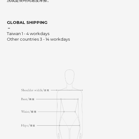
洗或是長時間過度摩擦。
GLOBAL SHIPPING
－
Taiwan 1 - 4 workdays
Other countries 3 - 14 workdays