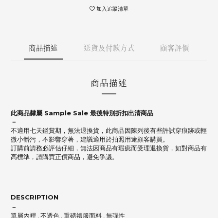
加入追蹤清單
商品描述
送貨及付款方式
顧客評價
商品描述
此商品隸屬 Sample Sale 最後特別折扣出清商品
－
不適用七天鑑賞期，無法退換貨，此商品因陳列後有些許試穿痕跡或輕
微小髒污，不影響穿著，建議適用於拍照用途顧客購買。
訂購前請務必評估仔細，無法因商品有瑕疵而受理退換貨，如對商品有
高標準，請購買正價商品，避免爭議。
DESCRIPTION
－
單層內裡 , 不透色 , 重磅禮服面料 , 無彈性