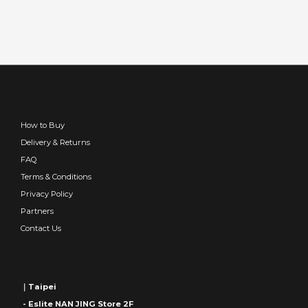
How to Buy
Delivery & Returns
FAQ
Terms & Conditions
Privacy Policy
Partners
Contact Us
｜Taipei
- Eslite NAN JING Store 2F