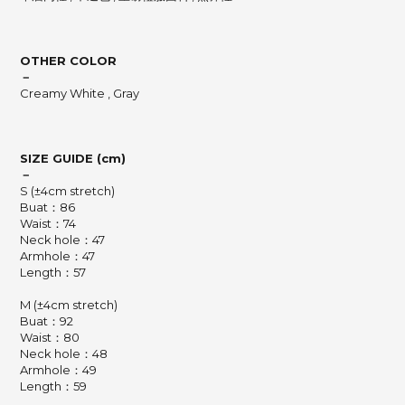
OTHER COLOR
－
Creamy White , Gray
SIZE GUIDE (cm)
－
S (±4cm stretch)
Buat：86
Waist：74
Neck hole：47
Armhole：47
Length：57
M (±4cm stretch)
Buat：92
Waist：80
Neck hole：48
Armhole：49
Length：59