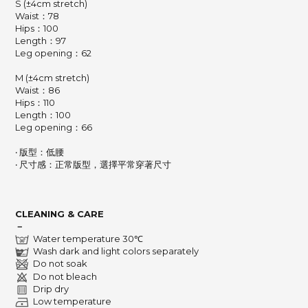
S (±4cm stretch)
Waist：78
Hips：100
Length：97
Leg opening
：62
M (±4cm stretch)
Waist：86
Hips：110
Length：100
Leg opening
：66
‧ 版型：低腰
‧ 尺寸感：正常版型，選擇平常穿著尺寸
CLEANING & CARE
－
Water temperature 30℃
Wash dark and light colors separately
Do not soak
Do not bleach
Drip dry
Low temperature