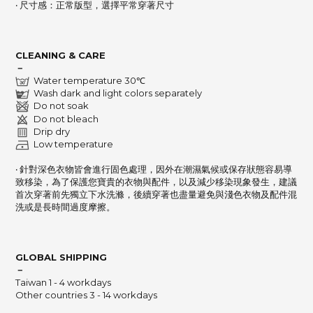
‧ 尺寸感：正常版型，選擇平常穿著尺寸
CLEANING & CARE
－
Water temperature 30℃
Wash dark and light colors separately
Do not soak
Do not bleach
Drip dry
Low temperature
‧ 針對深色衣物皆會進行固色處理，因外在潮濕氣候或保存狀態容易導
致移染，
為了保護您寶貴的衣物與配件，以及減少移染現象發生，建議
首次穿著前先獨立下水洗滌，
後續穿著也盡量避免與淺色衣物及配件混
洗或是長時間過度摩擦。
GLOBAL SHIPPING
－
Taiwan 1 - 4 workdays
Other countries 3 - 14 workdays