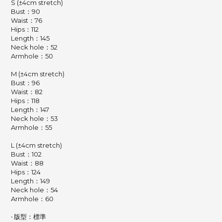
S (±4cm stretch)
Bust：90
Waist：76
Hips：112
Length：145
Neck hole：52
Armhole：50
M (±4cm stretch)
Bust：96
Waist：82
Hips：118
Length：147
Neck hole：53
Armhole：55
L (±4cm stretch)
Bust：102
Waist：88
Hips：124
Length：149
Neck hole：54
Armhole：60
‧ 版型：標準