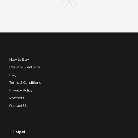
How to Buy
Delivery & Returns
FAQ
Terms & Conditions
Privacy Policy
Partners
Contact Us
｜Taipei