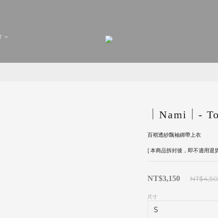
T
｜Nami｜- To
百褶透紗飄袖綁帶上衣
[ 本商品拆封後，即不適用退貨
NT$3,150
NT$4,5
尺寸