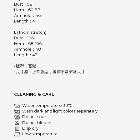
Bust：98
Hem：60-98
Armhole：46
Length：41
L (±4cm stretch)
Bust：106
Hem：68-106
Armhole：48
Length：43
‧ 版型：寬鬆
‧ 尺寸感：正常版型，選擇平常穿著尺寸
CLEANING & CARE
－
Water temperature 30℃
Wash dark and light colors separately
Do not soak
Do not bleach
Drip dry
Low temperature