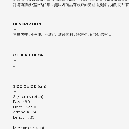
訂購前請務必評估仔細，無法因商品有瑕疵而受理退換貨，如對商品有
DESCRIPTION
－
單層內裡 , 不落地 , 不透色 , 透紗面料 , 無彈性 , 背後綁帶開口
OTHER COLOR
－
x
SIZE GUIDE (cm)
－
S (±4cm stretch)
Bust：90
Hem：52-90
Armhole：40
Length：39
M (±4cm stretch)