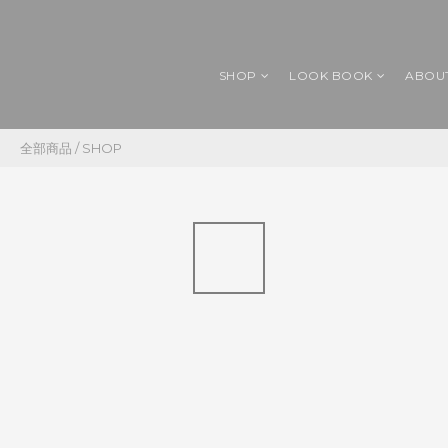
SHOP
LOOK BOOK
ABOU
全部商品
/
SHOP