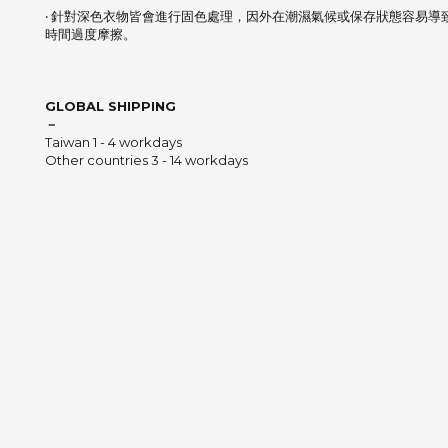
‧ 針對深色衣物皆會進行固色處理，因外在潮濕氣候或保存狀態容易導
時間過度摩擦。
GLOBAL SHIPPING
－
Taiwan 1 - 4 workdays
Other countries 3 - 14 workdays