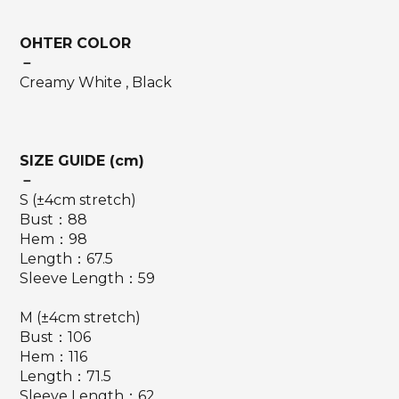
OHTER COLOR
－
Creamy White , Black
SIZE GUIDE (cm)
－
S (±4cm stretch)
Bust：88
Hem：98
Length：67.5
Sleeve Length：59
M (±4cm stretch)
Bust：106
Hem：116
Length：71.5
Sleeve Length：62